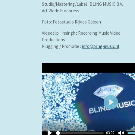
Studio/Mastering/Label : BLING MUSIC B.V.
Art Work: Europress
Foto: Fotostudio Rijkies Geleen
Videoclip : Insinght Recording Music Video
Productions
Plugging / Promotie :
info@bling-music.nl
P
l
a
y
03:02